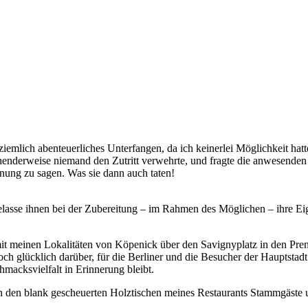
n ziemlich abenteuerliches Unterfangen, da ich keinerlei Möglichkeit h
aschenderweise niemand den Zutritt verwehrte, und fragte die anwesende
nung zu sagen. Was sie dann auch taten!
belasse ihnen bei der Zubereitung – im Rahmen des Möglichen – ihre Ei
h mit meinen Lokalitäten von Köpenick über den Savignyplatz in den P
h glücklich darüber, für die Berliner und die Besucher der Hauptstadt
hmacksvielfalt in Erinnerung bleibt.
an den blank gescheuerten Holztischen meines Restaurants Stammgäste 