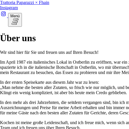
Trattoria Paparazzi × Fhain
Instagram
Menü
Über uns
Wir sind hier für Sie und freuen uns auf Ihren Besuch!
Im April 1987 ein italienisches Lokal in Ostberlin zu eröffnen, war ei
spazierte ich in die italienische Botschaft in Ostberlin, wo mir überr
mein Restaurant zu besuchen, das Essen zu probieren und mir ihre Mei
In der ersten Speisekarte aus diesem Jahr war zu lesen:
„Man nehme die besten aller Zutaten, so frisch wie nur möglich, und 
Klingt ein wenig kompliziert, ist aber bis heute mein Credo geblieben.
In den mehr als drei Jahrzehnten, die seitdem vergangen sind, bin ic
Auszeichnungen und Preise für meine Arbeit erhalten und bin immer noc
für meine Gäste nach den besten aller Zutaten für Gerichte, deren Gesc
Kochen ist meine große Leidenschaft, und ich freue mich, wenn sich 
Team und ich freuen uns über Ihren Besuch.